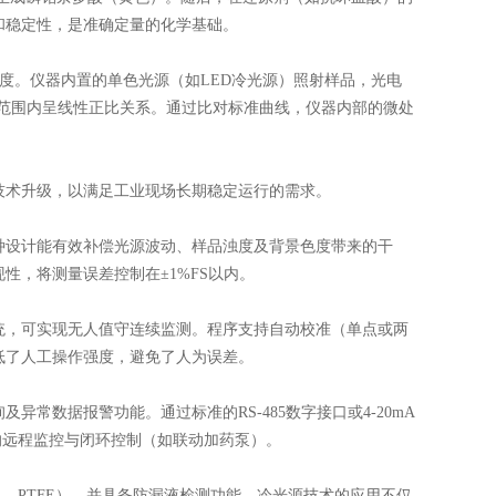
和稳定性，是准确定量的化学基础。
光度。仪器内置的单色光源（如LED冷光源）照射样品，光电
范围内呈线性正比关系。通过比对标准曲线，仪器内部的微处
术升级，以满足工业现场长期稳定运行的需求。
设计能有效补偿光源波动、样品浊度及背景色度带来的干
性，将测量误差控制在±1%FS以内。
，可实现无人值守连续监测。程序支持自动校准（单点或两
低了人工操作强度，避免了人为误差。
数据报警功能。通过标准的RS-485数字接口或4-20mA
的远程监控与闭环控制（如联动加药泵）。
PTFE），并具备防漏液检测功能。冷光源技术的应用不仅