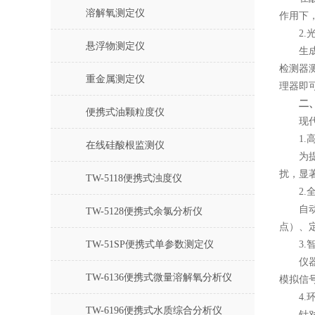
溶解氧测定仪
作用下
2.光
悬浮物测定仪
生成的
检测器
重金属测定仪
理器即
二
便携式油颗粒度仪
现代磷
1.高
在线硅酸根监测仪
为提升
扰，显
TW-5118便携式浊度仪
2.全
自动化
TW-5128便携式余氯分析仪
点）、
TW-51SP便携式单参数测定仪
3.智
仪器标
TW-6136便携式微量溶解氧分析仪
模拟信
4.环
TW-6196便携式水质综合分析仪
针对电