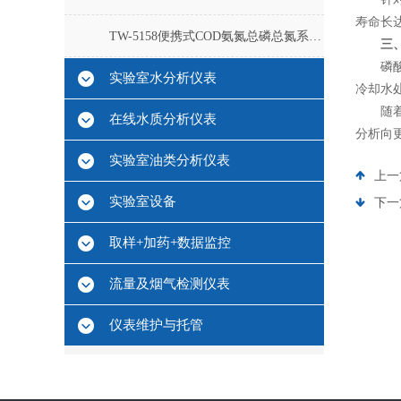
寿命长
TW-5158便携式COD氨氮总磷总氮系列测定仪
三
磷酸根
实验室水分析仪表
冷却水
随着传
在线水质分析仪表
分析向
实验室油类分析仪表
上一
实验室设备
下一
取样+加药+数据监控
流量及烟气检测仪表
仪表维护与托管