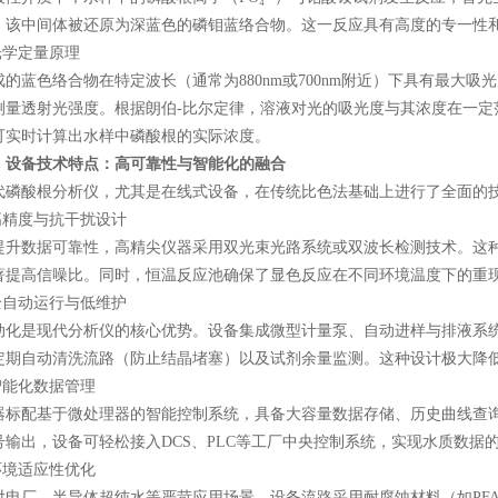
，该中间体被还原为深蓝色的磷钼蓝络合物。这一反应具有高度的专一性
学定量原理
蓝色络合物在特定波长（通常为880nm或700nm附近）下具有最大吸
测量透射光强度。根据朗伯-比尔定律，溶液对光的吸光度与其浓度在一定
可实时计算出水样中磷酸根的实际浓度。
、设备技术特点：高可靠性与智能化的融合
酸根分析仪，尤其是在线式设备，在传统比色法基础上进行了全面的技
精度与抗干扰设计
数据可靠性，高精尖仪器采用双光束光路系统或双波长检测技术。这种
著提高信噪比。同时，恒温反应池确保了显色反应在不同环境温度下的重现
自动运行与低维护
是现代分析仪的核心优势。设备集成微型计量泵、自动进样与排液系统
定期自动清洗流路（防止结晶堵塞）以及试剂余量监测。这种设计极大降
能化数据管理
配基于微处理器的智能控制系统，具备大容量数据存储、历史曲线查询及异常
号输出，设备可轻松接入DCS、PLC等工厂中央控制系统，实现水质数据
境适应性优化
厂、半导体超纯水等严苛应用场景，设备流路采用耐腐蚀材料（如PFA、