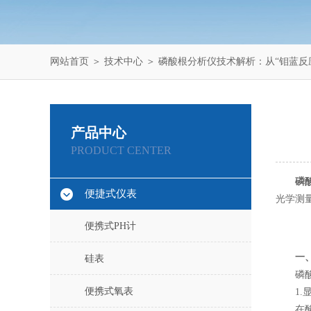
网站首页
＞
技术中心
＞ 磷酸根分析仪技术解析：从“钼蓝反
产品中心
PRODUCT CENTER
磷
便捷式仪表
光学测
便携式PH计
一
硅表
磷酸根
便携式氧表
1.显
在酸性